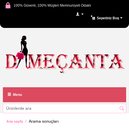
100% Güvenli, 100% Müşteri Memnuniyeti Odaklı
Sepetiniz Boş
Menu
/
Arama sonuçları
Ana sayfa