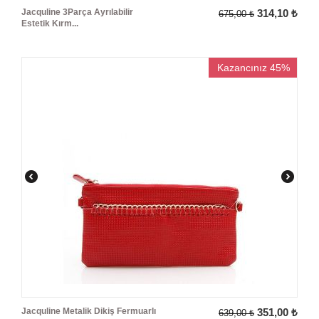
Jacquline 3Parça Ayrılabilir
314,10
₺
675,00
₺
Estetik Kırm...
Kazancınız 45%
Jacquline Metalik Dikiş Fermuarlı
351,00
₺
639,00
₺