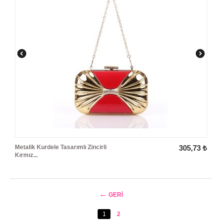
Metalik Kurdele Tasarımlı Zincirli
305,73
₺
Kırmız...
GERI
1
2