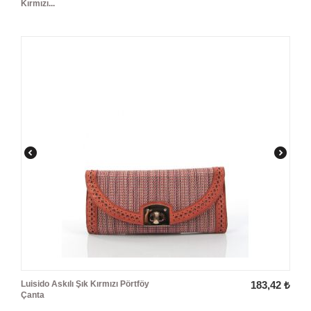
Kırmızı...
Luisido Askılı Şık Kırmızı Pörtföy
183,42
₺
Çanta