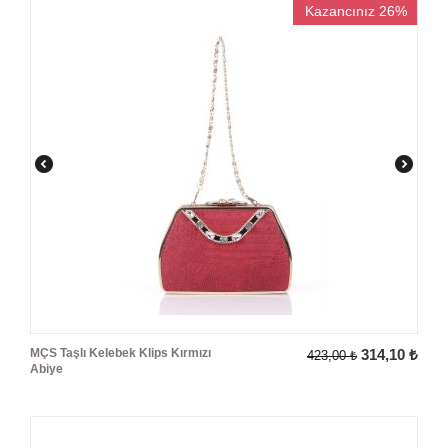
Kazancınız 26%
MÇS Taşlı Kelebek Klips Kırmızı
314,10
₺
423,00
₺
Abiye