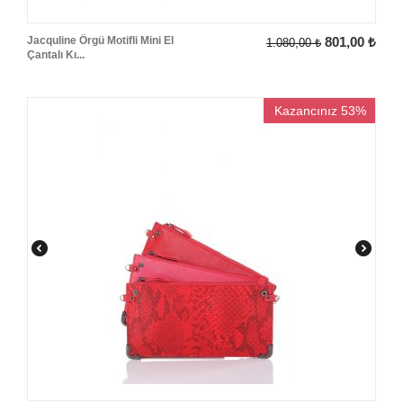
Jacquline Örgü Motifli Mini El
801,00
₺
1.080,00
₺
Çantalı Kı...
Kazancınız 53%