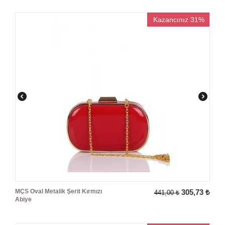
Kazancınız 31%
MÇS Oval Metalik Şerit Kırmızı
305,73
₺
441,00
₺
Abiye