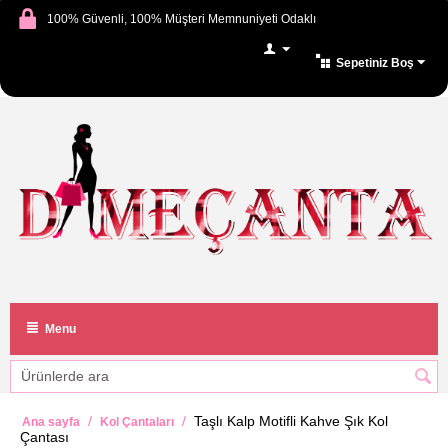
100% Güvenli, 100% Müşteri Memnuniyeti Odaklı
Sepetiniz Boş
Menu
/
/
Taşlı Kalp Motifli Kahve Şık Kol
Ana sayfa
Kol Çantaları
Çantası