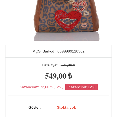
MÇS, Barkod : 8699999120362
Liste fiyatı:
621,00
₺
549,00
₺
Kazancınız:
72,00
₺ (
12
%)
Kazancınız 12%
Göster:
Stokta yok